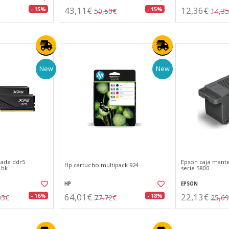
43,11€
12,36€
- 15%
- 15%
50,50€
14,3
New
New
lade ddr5
Epson caja mant
Hp cartucho multipack 924
 bk
serie 5800
HP
EPSON
64,01€
22,13€
- 16%
- 18%
35€
77,72€
25,6