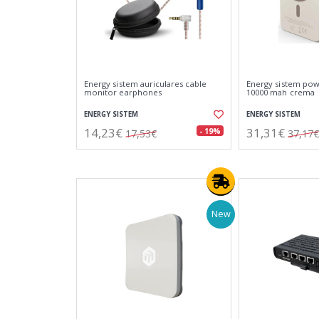
Energy sistem auriculares cable
Energy sistem po
monitor earphones
10000 mah crema
ENERGY SISTEM
ENERGY SISTEM
14,23€
31,31€
- 19%
17,53€
37,17€
New