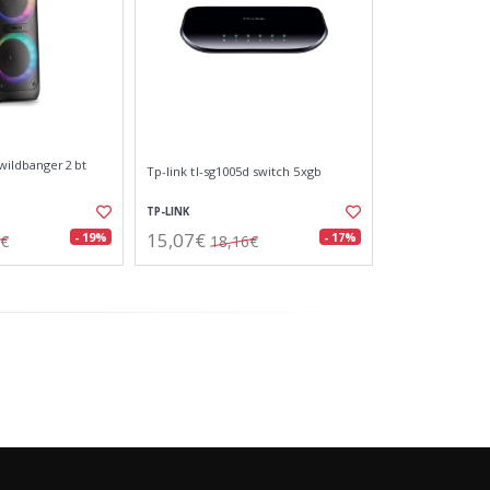
 wildbanger2 bt
Tp-link tl-sg1005d switch 5xgb
TP-LINK
15,07€
- 19%
- 17%
4€
18,16€