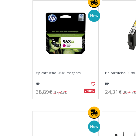
New
Hp cartucho 963xl magenta
Hp cartucho 903xl 
HP
HP
38,89€
24,31€
- 18%
47,23€
30,17€
New