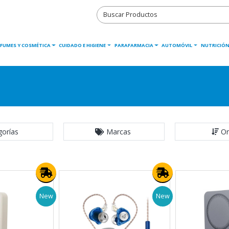
RFUMES Y COSMÉTICA
CUIDADO E HIGIENE
PARAFARMACIA
AUTOMÓVIL
NUTRICIÓN
gorías
Marcas
Or
New
New