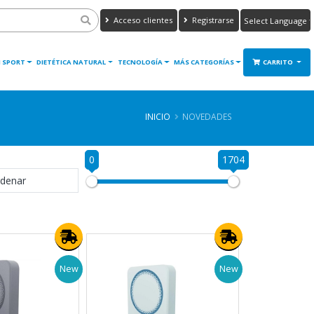
Acceso clientes
Registrarse
Powered by
Translate
 SPORT
DIETÉTICA NATURAL
TECNOLOGÍA
MÁS CATEGORÍAS
CARRITO
INICIO
NOVEDADES
0
1704
denar
New
New