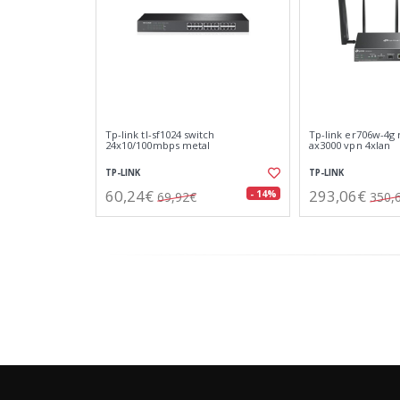
Tp-link tl-sf1024 switch
Tp-link er706w-4g 
24x10/100mbps metal
ax3000 vpn 4xlan
TP-LINK
TP-LINK
60,24€
293,06€
- 14%
69,92€
350,