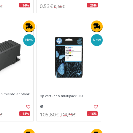
0,53€
- 14%
- 20%
5€
0,66€
New
New
enimiento ecotank
Hp cartucho multipack 963
HP
105,80€
- 14%
- 16%
9€
126,58€