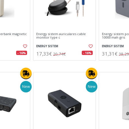
werbank magnetic
Energy sistem auriculares cable
Energy sistem p
monitor type c
10000 mah gris
ENERGY SISTEM
ENERGY SISTEM
17,33€
31,31€
- 16%
- 16%
20,74€
38,2
New
New