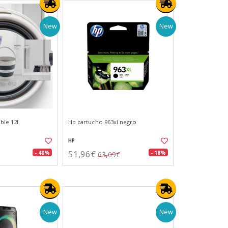
New
New
le 12l.
Hp cartucho 963xl negro
HP
51,96€
- 40%
- 18%
63,09€
New
New