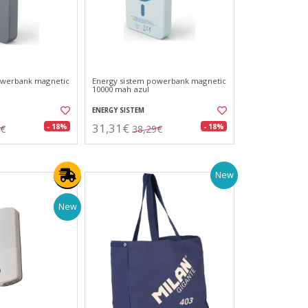
owerbank magnetic
Energy sistem powerbank magnetic
10000 mah azul
ENERGY SISTEM
31,31€
- 18%
- 18%
9€
38,29€
New
New