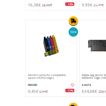
16,38€
9,99€
- 14%
18,96€
11,71€
New
Inkoem cartucho compatible
Adata xpg lancer b
epson t1631xl negro
6000mhz 32gb cl30
INKOEM
A-DATA
0,45€
634,68€
- 17%
0,54€
759,