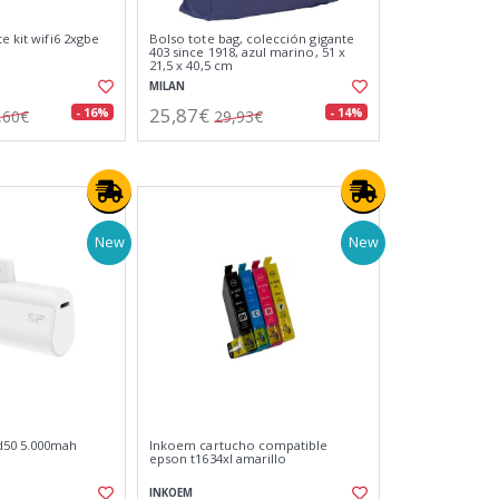
te kit wifi6 2xgbe
Bolso tote bag, colección gigante
403 since 1918, azul marino, 51 x
21,5 x 40,5 cm
MILAN
25,87€
- 16%
- 14%
,60€
29,93€
New
New
d50 5.000mah
Inkoem cartucho compatible
epson t1634xl amarillo
INKOEM