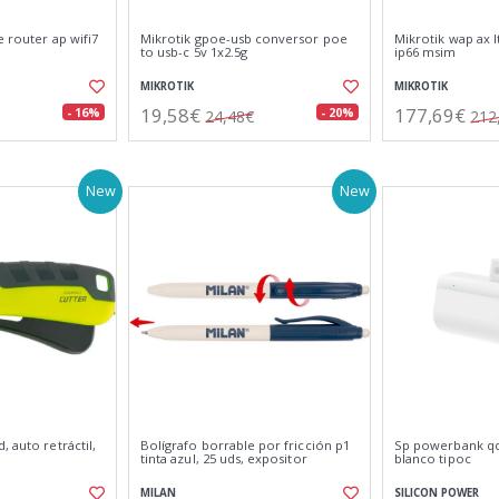
e router ap wifi7
Mikrotik gpoe-usb conversor poe
Mikrotik wap ax l
to usb-c 5v 1x2.5g
ip66 msim
MIKROTIK
MIKROTIK
19,58€
177,69€
- 16%
- 20%
24,48€
212
New
New
, auto retráctil,
Bolígrafo borrable por fricción p1
Sp powerbank q
tinta azul, 25 uds, expositor
blanco tipoc
MILAN
SILICON POWER