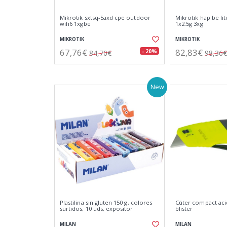
Mikrotik sxtsq-5axd cpe outdoor
Mikrotik hap be lit
wifi6 1xgbe
1x2.5g 3xg
MIKROTIK
MIKROTIK
67,76€
82,83€
- 20%
84,70€
98,36€
New
Plastilina sin gluten 150 g, colores
Cúter compact acid
surtidos, 10 uds, expositor
blister
MILAN
MILAN