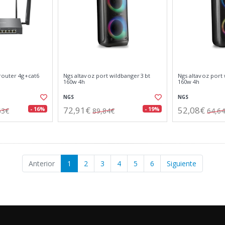
router 4g+cat6
Ngs altavoz port wildbanger3 bt
Ngs altavoz port
160w 4h
160w 4h
NGS
NGS
72,91€
52,08€
- 16%
- 19%
63€
89,84€
64,6
Anterior
1
2
3
4
5
6
Siguiente