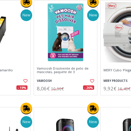
New
New
Vamoosh Disolvente de pelo de
amarillo
MERY Cubo Plegab
mascotas, paquete de 3
VAMOOSH
MERY PRODUCTS
8,06€
9,92€
- 19%
- 26%
10,90€
16,40€
New
New