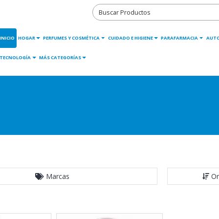
INICIO
HOGAR
PERFUMES Y COSMÉTICA
CUIDADO E HIGIENE
PARAFARMACIA
AUT
TECNOLOGÍA
MÁS CATEGORÍAS
Marcas
Or