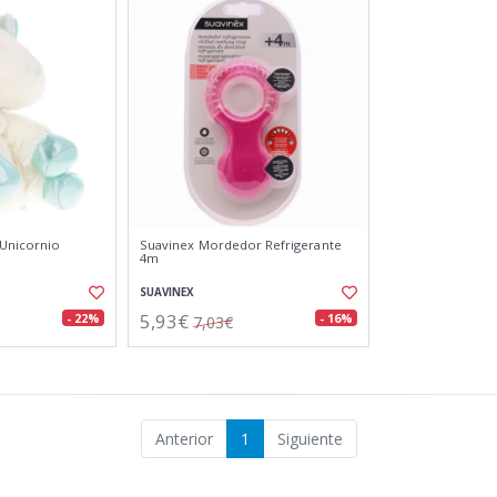
 Unicornio
Suavinex Mordedor Refrigerante
4m
SUAVINEX
5,93€
- 22%
- 16%
7,03€
Anterior
1
Siguiente