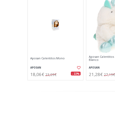
Aposan Calentitos
Aposan Calentitos Mono
Blanco
APOSAN
APOSAN
18,06€
21,28€
- 22%
23,09€
27,19€