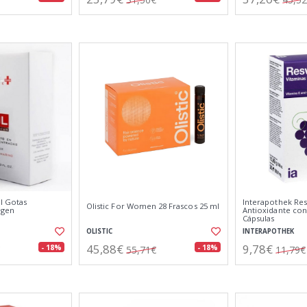
ol Gotas
Interapothek Res
Olistic For Women 28 Frascos 25 ml
ágen
Antioxidante con 
Cápsulas
OLISTIC
INTERAPOTHEK
45,88€
9,78€
- 18%
- 18%
55,71€
11,79€