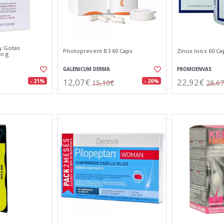
ly Gotas
Photoprevent B3 60 Caps
Zinox Ioox 60 Ca
o g
GALENICUM DERMA
PROMOENVAS
12,07€
22,92€
- 21%
- 20%
15,10€
28,6