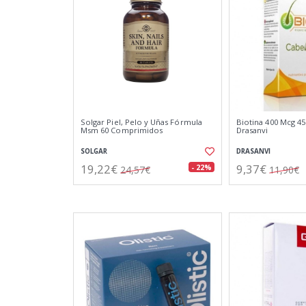
Solgar Piel, Pelo y Uñas Fórmula
Biotina 400 Mcg 4
Msm 60 Comprimidos
Drasanvi
SOLGAR
DRASANVI
19,22€
9,37€
- 22%
24,57€
11,90€