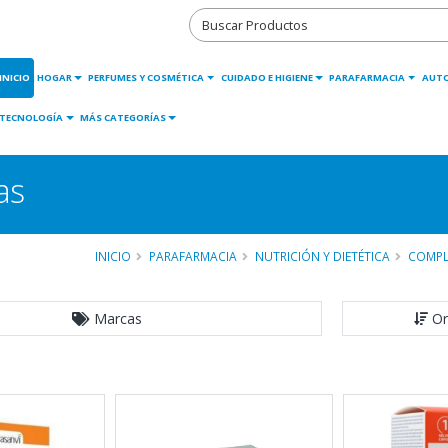
INICIO
HOGAR
PERFUMES Y COSMÉTICA
CUIDADO E HIGIENE
PARAFARMACIA
AUT
TECNOLOGÍA
MÁS CATEGORÍAS
as
INICIO
PARAFARMACIA
NUTRICIÓN Y DIETÉTICA
COMPL
Marcas
Or