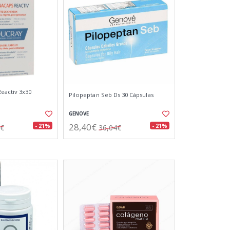
eactiv 3x30
Pilopeptan Seb Ds 30 Cápsulas
GENOVE
28,40€
- 21%
- 21%
3€
36,04€