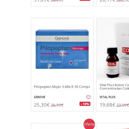
Vital Plus Active C
Pilopeptan Mujer 5 Alfa R 30 Comps
Concentradas Col
GENOVE
VITAL PLUS
25,30€
19,68€
- 18%
30,95€
23,90€
Oferta