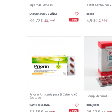
Vigornail 90 Caps
Beter Cortauñas 2 
LABORATORIOS VIÑAS
BETER
34,72€
5,90€
- 19%
43,11€
7,32€
Priorin Anticaída para El Cabello 60
Complidermol 5 Pl
Cápsulas
BAYER HISPANIA
REIG JOFRE
31,69€
26,17€
- 19%
39,06€
32,25€