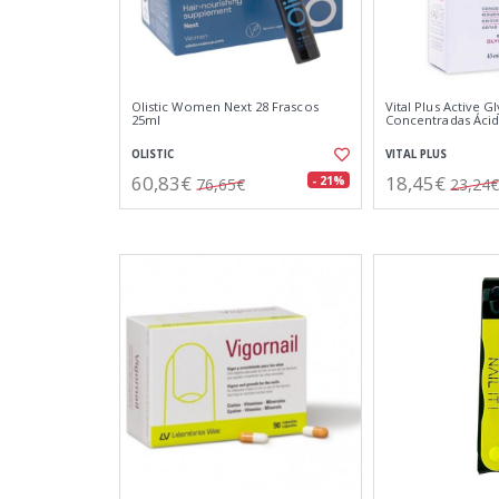
Olistic Women Next 28 Frascos
Vital Plus Active G
25ml
Concentradas Ácid
OLISTIC
VITAL PLUS
60,83€
18,45€
- 21%
76,65€
23,24€