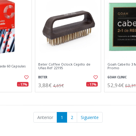
Beter Coffee Oclock Cepillo de
Goah Cabello 3 
ada 60 Capsulas
Uñas Ref 22195
Promo
BETER
GOAH CLINIC
3,88€
52,94€
- 17%
- 17%
4,65€
63,3
Anterior
1
2
Siguiente