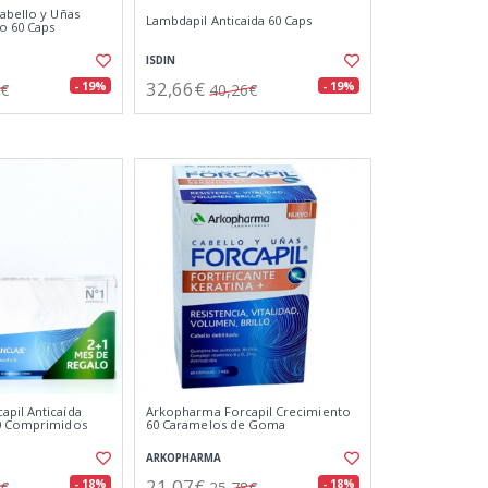
Cabello y Uñas
Lambdapil Anticaida 60 Caps
o 60 Caps
ISDIN
32,66€
- 19%
- 19%
4€
40,26€
pil Anticaída
Arkopharma Forcapil Crecimiento
90 Comprimidos
60 Caramelos de Goma
ARKOPHARMA
21,07€
- 18%
- 18%
2€
25,78€