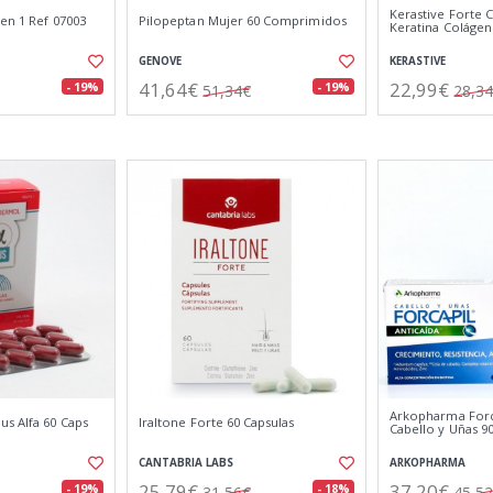
Kerastive Forte 
en 1 Ref 07003
Pilopeptan Mujer 60 Comprimidos
Keratina Colágen
GENOVE
KERASTIVE
41,64€
22,99€
- 19%
- 19%
51,34€
28,3
Arkopharma Forca
us Alfa 60 Caps
Iraltone Forte 60 Capsulas
Cabello y Uñas 
CANTABRIA LABS
ARKOPHARMA
25,79€
37,20€
- 19%
- 18%
31,56€
45,5