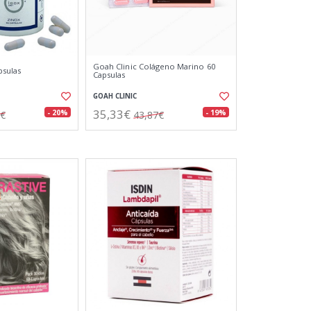
Goah Clinic Colágeno Marino 60
psulas
Capsulas
GOAH CLINIC
35,33€
- 20%
- 19%
7€
43,87€