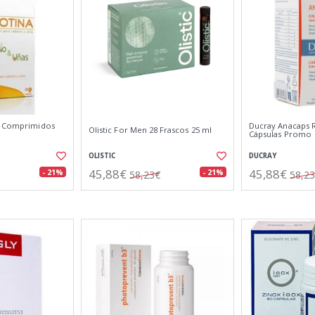
5 Comprimidos
Ducray Anacaps R
Olistic For Men 28 Frascos 25 ml
Cápsulas Promo
OLISTIC
DUCRAY
45,88€
45,88€
- 21%
- 21%
58,23€
58,2