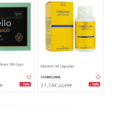
Meses 180 Caps
Kaedum 60 Capsulas
COSMECLINIK
31,74€
- 16%
- 16%
1€
37,95€