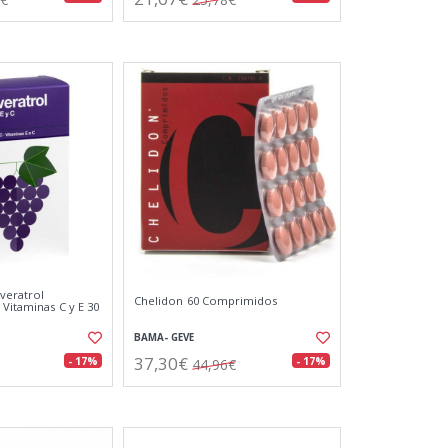
veratrol
Chelidon 60 Comprimidos
Vitaminas C y E 30
BAMA- GEVE
37,30€
- 17%
- 17%
44,96€