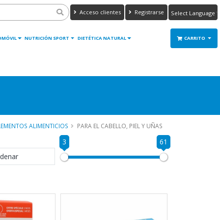
Acceso clientes
Registrarse
Powered by
Translate
OMÓVIL
NUTRICIÓN SPORT
DIETÉTICA NATURAL
CARRITO
EMENTOS ALIMENTICIOS
PARA EL CABELLO, PIEL Y UÑAS
3
61
denar