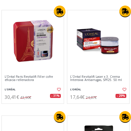
L'Oréal Paris Revitalift Filler cofre
L´Oréal Revitalift Laser x 3. Crema
eficacia rellenadora
Intensiva Antiarrugas, SPF25. 50 ml
L'ORÉAL
L'ORÉAL
30,41€
17,64€
- 31%
- 29%
43,90€
24,87€