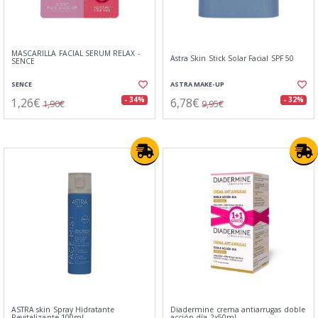
MASCARILLA FACIAL SERUM RELAX -
Astra Skin Stick Solar Facial SPF 50
SENCE
SENCE
ASTRA MAKE-UP
1,26€
6,78€
- 34%
- 32%
1,90€
9,95€
ASTRA skin Spray Hidratante
Diadermine crema antiarrugas doble
Revitalizante 100ml
acción dí­a 2x50ml