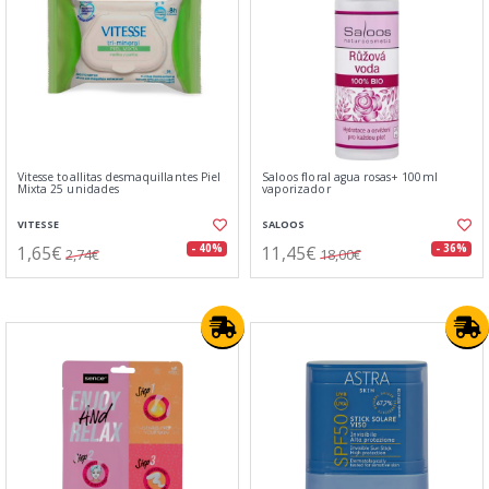
Vitesse toallitas desmaquillantes Piel
Saloos floral agua rosas+ 100ml
Mixta 25 unidades
vaporizador
VITESSE
SALOOS
1,65€
11,45€
- 40%
- 36%
2,74€
18,00€