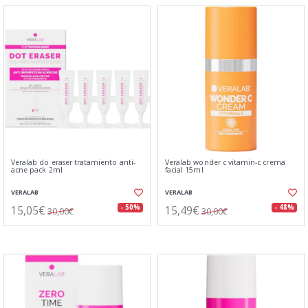
Veralab do eraser tratamiento anti-
Veralab wonder c vitamin-c crema
acne pack 2ml
facial 15ml
VERALAB
VERALAB
15,05€
15,49€
- 50%
- 48%
30,00€
30,00€