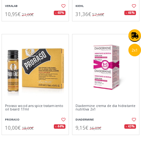
VERALAB
KIEHL
10,95€
31,36€
- 48%
- 46%
21,00€
57,66€
2x1
Proraso wood ans spice tratamiento
Diadermine crema de dia hidratante
oil beard 17ml
nutritiva 2x1
PRORASO
DIADERMINE
10,00€
9,15€
- 44%
- 43%
18,00€
16,03€