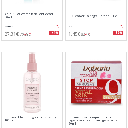
Arual 1949 crema facial antiedad
IDC Mascarilla negra Carbon 1 ud
50ml
ARUAL
IDC
27,31€
1,45€
- 61%
- 59%
70,83€
3,51€
Sunkissed hydrating face mist spray
Babaria rosa mosqueta crema
100ml
regeneradora stop arrugas vital skin
50ml