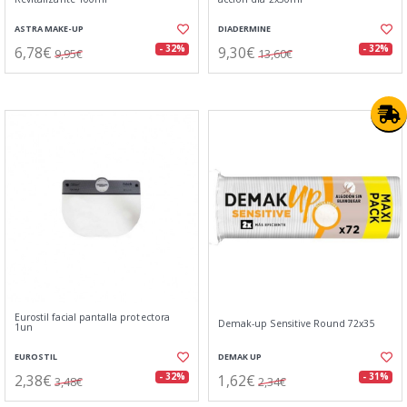
ASTRA MAKE-UP
DIADERMINE
6,78€
9,30€
- 32%
- 32%
9,95€
13,60€
Eurostil facial pantalla protectora
Demak-up Sensitive Round 72x35
1un
EUROSTIL
DEMAK UP
2,38€
1,62€
- 32%
- 31%
3,48€
2,34€