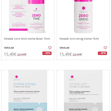
Veralab zero time crema facial 15ml
Veralab zero smog crema 15ml
VERALAB
VERALAB
15,49€
15,49€
- 48%
- 48%
30,00€
30,00€