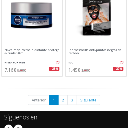
Nivea men crema hidratante protege
Idc mascarilla anti-puntos negros de
& cuida 50ml
carbon
NIVEA FOR MEN
IDC
7,16€
1,45€
- 28%
- 27%
9,99€
1,99€
Anterior
1
2
3
Siguiente
Síguenos en: