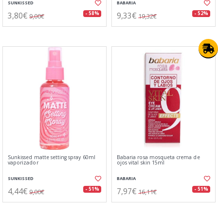
SUNKISSED
BABARIA
3,80€
9,33€
- 58%
- 52%
9,00€
19,32€
Sunkissed matte setting spray 60ml
Babaria rosa mosqueta crema de
vaporizador
ojos vital skin 15ml
SUNKISSED
BABARIA
4,44€
7,97€
- 51%
- 51%
9,00€
16,11€