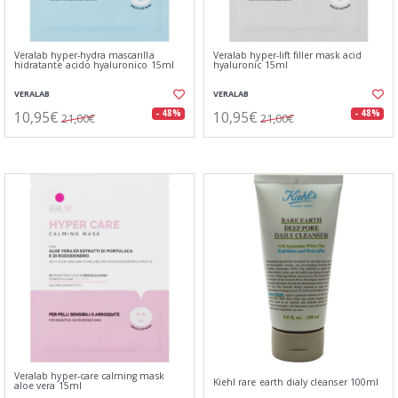
Veralab hyper-hydra mascarilla
Veralab hyper-lift filler mask acid
hidratante acido hyaluronico 15ml
hyaluronic 15ml
VERALAB
VERALAB
10,95€
10,95€
- 48%
- 48%
21,00€
21,00€
Veralab hyper-care calming mask
Kiehl rare earth dialy cleanser 100ml
aloe vera 15ml