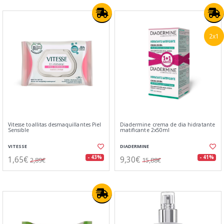
2x1
Vitesse toallitas desmaquillantes Piel
Diadermine crema de dia hidratante
Sensible
matificante 2x50ml
VITESSE
DIADERMINE
1,65€
9,30€
- 43%
- 41%
2,89€
15,88€