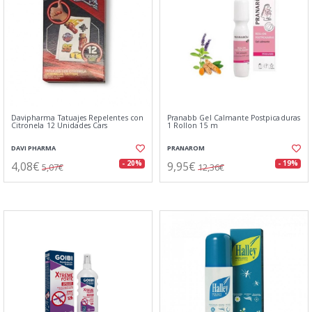
Davipharma Tatuajes Repelentes con
Pranabb Gel Calmante Postpicaduras
Citronela 12 Unidades Cars
1 Rollon 15 m
DAVI PHARMA
PRANAROM
4,08€
9,95€
- 20%
- 19%
5,07€
12,36€