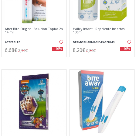
After Bite Original Solucion Topica 2a
Halley Infantil Repelente Insectos
14 ml
100ml
AFTERBITE
DERMOPHARMACIE-PARFUMS
6,68€
8,20€
- 16%
- 16%
7,99€
9,80€