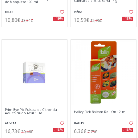
Calmatopic Stick Barra 14 g
de Mosquitos 100 ml
RELEC
VIÑAS
10,80€
10,59€
- 19%
- 18%
13,31€
12,96€
Prim Bye Pic Pulsera de Citronela
Halley Pick Balsam Roll On 12 ml
Adulto Nudo Azul 1 Ud
APIVITA
HALLEY
16,73€
6,36€
- 18%
- 18%
20,46€
7,73€