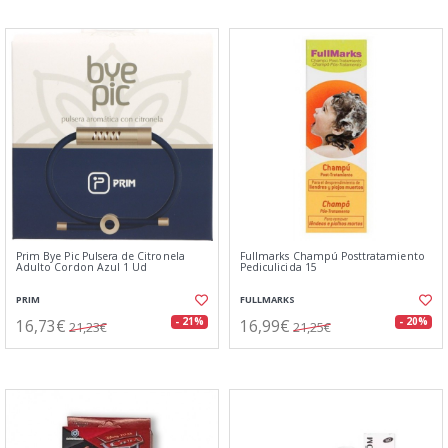
Prim Bye Pic Pulsera de Citronela
Fullmarks Champú Posttratamiento
Adulto Cordon Azul 1 Ud
Pediculicida 15
PRIM
FULLMARKS
16,73€
16,99€
- 21%
- 20%
21,23€
21,25€