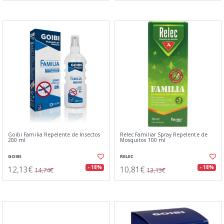
Goibi Familia Repelente de Insectos
Relec Familiar Spray Repelente de
200 ml
Mosquitos 100 ml
GOIBI
RELEC
12,13€
10,81€
- 18%
- 18%
14,74€
13,13€