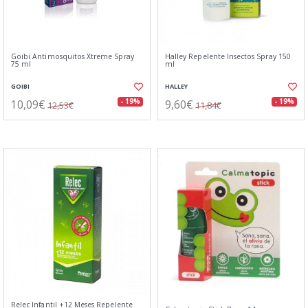
Goibi Antimosquitos Xtreme Spray
Halley Repelente Insectos Spray 150
75 ml
ml
GOIBI
HALLEY
10,09€
9,60€
- 19%
- 19%
12,53€
11,84€
Relec Infantil +12 Meses Repelente