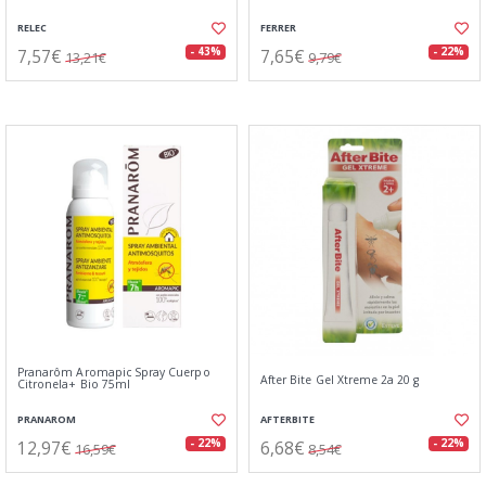
RELEC
FERRER
7,57€
7,65€
- 43%
- 22%
13,21€
9,79€
Pranarôm Aromapic Spray Cuerpo
After Bite Gel Xtreme 2a 20 g
Citronela+ Bio 75ml
PRANAROM
AFTERBITE
12,97€
6,68€
- 22%
- 22%
16,59€
8,54€