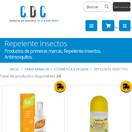
Powered
by
Tra
Repelente Insectos
Productos de primeras marcas, Repelente Insectos,
Antimosquitos.
INICIO
PARAFARMACIA
COSMÉTICA E HIGIENE
REPELENTE INSECTOS
Total de productos disponibles
24