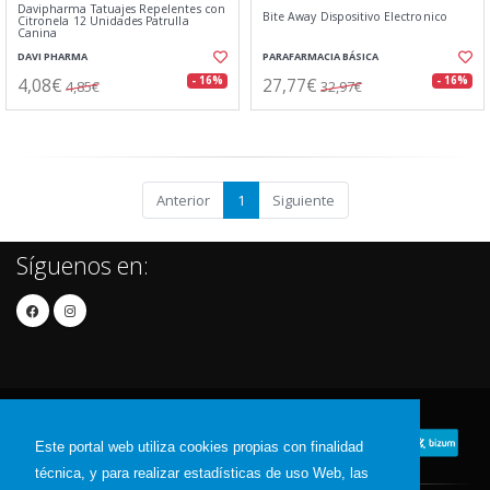
Davipharma Tatuajes Repelentes con
Bite Away Dispositivo Electronico
Citronela 12 Unidades Patrulla
Canina
DAVI PHARMA
PARAFARMACIA BÁSICA
4,08€
27,77€
- 16%
- 16%
4,85€
32,97€
Anterior
1
Siguiente
Síguenos en:
Este portal web utiliza cookies propias con finalidad
técnica, y para realizar estadísticas de uso Web, las