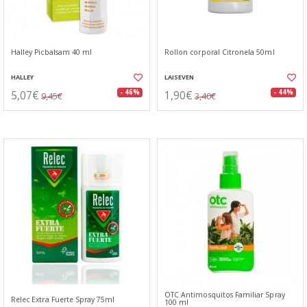
Halley Picbalsam 40 ml
Rollon corporal Citronela 50ml
HALLEY
LAISEVEN
5,07€
1,90€
- 46%
- 44%
9,45€
3,40€
OTC Antimosquitos Familiar Spray
Relec Extra Fuerte Spray 75ml
100 ml