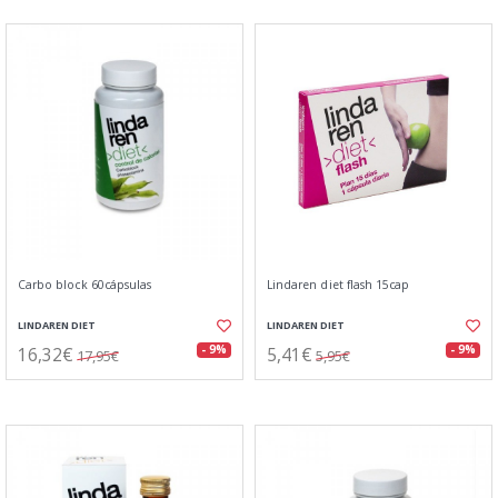
Carbo block 60cápsulas
Lindaren diet flash 15cap
LINDAREN DIET
LINDAREN DIET
16,32€
5,41€
- 9%
- 9%
17,95€
5,95€