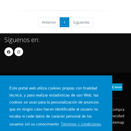
Anterior
1
Siguiente
Síguenos en:
Este portal web utiliza cookies propias con finalidad
técnica, y para realizar estadísticas de uso Web, las
cookies se usan para la personalización de anuncios
que en ningún caso hacen identificable al usuario no
Contacto
Aviso Legal
Condiciones de compra
Política de envíos
Política de devolución
Política de Privacidad
recaba ni cede datos de carácter personal de los
Política de Cookies
Sitemap
usuarios sin su conocimiento
Términos y condiciones
© 2026 - Todos los derechos reservados.