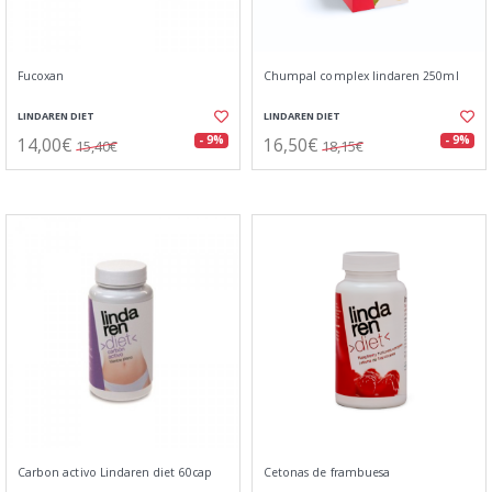
Fucoxan
Chumpal complex lindaren 250ml
LINDAREN DIET
LINDAREN DIET
14,00€
16,50€
- 9%
- 9%
15,40€
18,15€
Carbon activo Lindaren diet 60cap
Cetonas de frambuesa