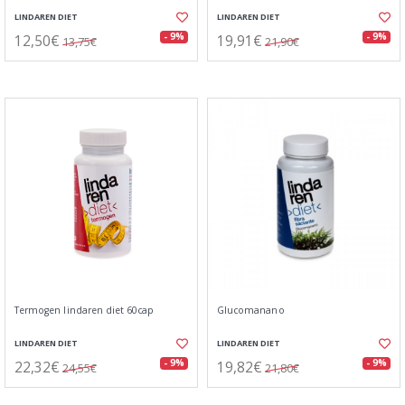
LINDAREN DIET
LINDAREN DIET
12,50€
19,91€
- 9%
- 9%
13,75€
21,90€
Termogen lindaren diet 60cap
Glucomanano
LINDAREN DIET
LINDAREN DIET
22,32€
19,82€
- 9%
- 9%
24,55€
21,80€