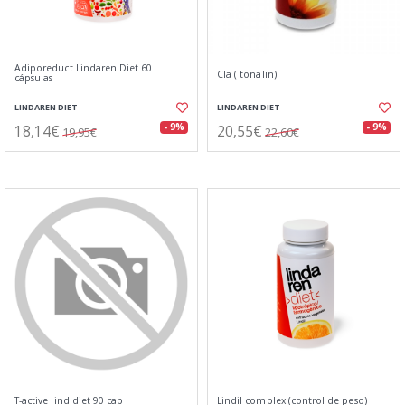
Adiporeduct Lindaren Diet 60
Cla ( tonalin)
cápsulas
LINDAREN DIET
LINDAREN DIET
18,14€
20,55€
- 9%
- 9%
19,95€
22,60€
T-active lind.diet 90 cap
Lindil complex (control de peso)