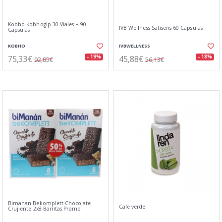
Kobho Kobhoglp 30 Viales + 90
IVB Wellness Satisens 60 Capsulas
Capsulas
KOBHO
IVBWELLNESS
75,33€
45,88€
- 19%
- 18%
92,85€
56,13€
Bimanan Bekomplett Chocolate
Cafe verde
Crujiente 2x8 Barritas Promo