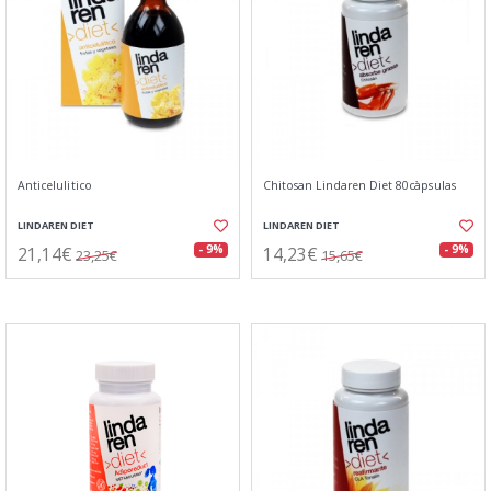
Anticelulitico
Chitosan Lindaren Diet 80càpsulas
LINDAREN DIET
LINDAREN DIET
21,14€
14,23€
- 9%
- 9%
23,25€
15,65€