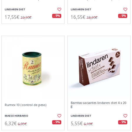
LINDAREN DIET
LINDAREN DIET
17,55€
16,55€
- 9%
- 9%
19,30€
18,20€
Barritas saciantes lindaren diet 4 x 20
Rumex 10 (control de peso)
g
MAESE HERBARIO
LINDAREN DIET
6,32€
5,55€
- 9%
- 9%
6,95€
6,10€