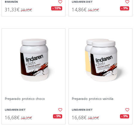
BIMANÁN
LINDAREN DIET
31,33€
14,86€
- 18%
- 9%
38,05€
16,35€
Preparado proteico choco
Preparado proteico vainilla
LINDAREN DIET
LINDAREN DIET
16,68€
16,68€
- 9%
- 9%
18,35€
18,35€