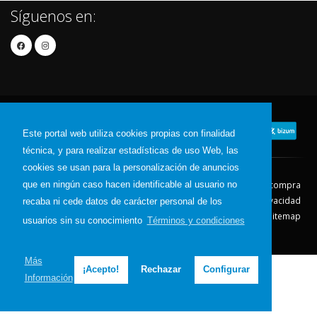
Síguenos en:
Este portal web utiliza cookies propias con finalidad
técnica, y para realizar estadísticas de uso Web, las
cookies se usan para la personalización de anuncios
que en ningún caso hacen identificable al usuario no
Contacto
Aviso Legal
Condiciones de compra
Política de envíos
Política de devolución
Política de Privacidad
recaba ni cede datos de carácter personal de los
Política de Cookies
Sitemap
usuarios sin su conocimiento
Términos y condiciones
© 2026 - Todos los derechos reservados.
Más
¡Acepto!
Rechazar
Configurar
Información