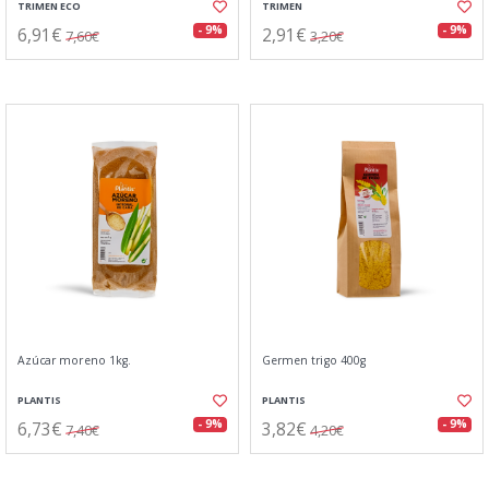
TRIMEN ECO
TRIMEN
6,91€
2,91€
- 9%
- 9%
7,60€
3,20€
Azúcar moreno 1kg.
Germen trigo 400g
PLANTIS
PLANTIS
6,73€
3,82€
- 9%
- 9%
7,40€
4,20€