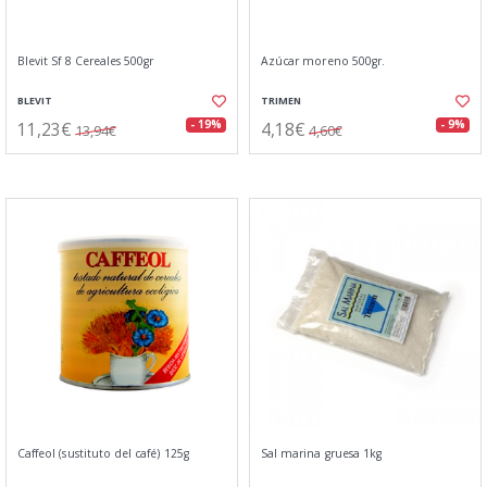
Blevit Sf 8 Cereales 500gr
Azúcar moreno 500gr.
BLEVIT
TRIMEN
11,23€
4,18€
- 19%
- 9%
13,94€
4,60€
Caffeol (sustituto del café) 125g
Sal marina gruesa 1kg