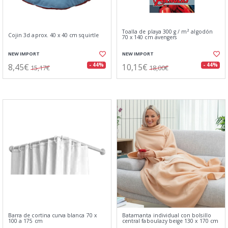
Toalla de playa 300 g / m² algodón
Cojin 3d aprox. 40 x 40 cm squirtle
70 x 140 cm avengers
NEW IMPORT
NEW IMPORT
8,45€
10,15€
- 44%
- 44%
15,17€
18,00€
Barra de cortina curva blanca 70 x
Batamanta individual con bolsillo
100 a 175 cm
central faboulazy beige 130 x 170 cm