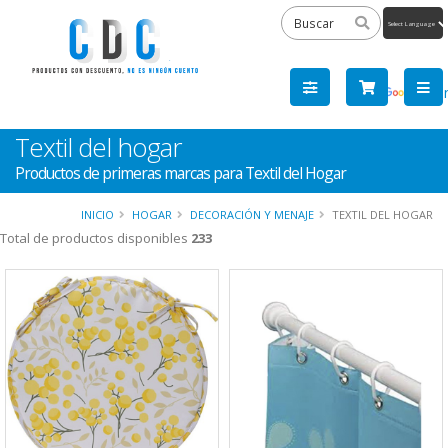
Powered
by
Tra
Textil del hogar
Productos de primeras marcas para Textil del Hogar
INICIO
HOGAR
DECORACIÓN Y MENAJE
TEXTIL DEL HOGAR
Total de productos disponibles
233