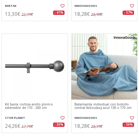
MIRTAK
INNOVAGOODS
13,30€
18,28€
- 41%
- 37%
22,39€
28,98€
Kit barra cortina anillo plomo
Batamanta individual con bolsillo
extensible de 110 - 200 cm
central faboulazy azul 130 x 170 cm
STOR PLANET
INNOVAGOODS
24,26€
18,28€
- 36%
- 36%
37,76€
28,39€