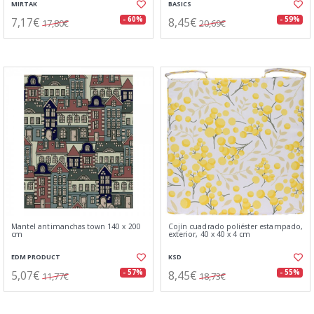
MIRTAK
BASICS
7,17€
8,45€
- 60%
- 59%
17,80€
20,69€
Mantel antimanchas town 140 x 200
Cojín cuadrado poliéster estampado,
cm
exterior, 40 x 40 x 4 cm
EDM PRODUCT
KSD
5,07€
8,45€
- 57%
- 55%
11,77€
18,73€