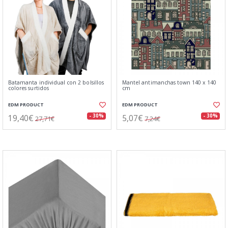
Batamanta individual con 2 bolsillos
Mantel antimanchas town 140 x 140
colores surtidos
cm
EDM PRODUCT
EDM PRODUCT
19,40€
5,07€
- 30%
- 30%
27,71€
7,24€