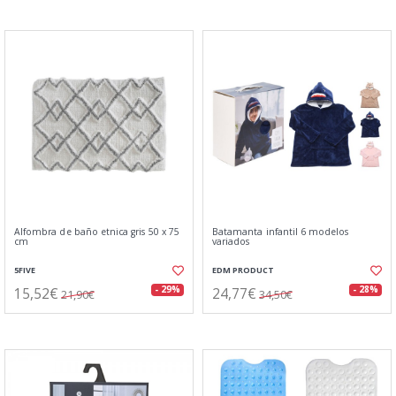
Alfombra de baño etnica gris 50 x 75
Batamanta infantil 6 modelos
cm
variados
5FIVE
EDM PRODUCT
15,52€
24,77€
- 29%
- 28%
21,90€
34,50€