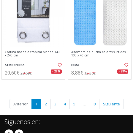
Cortina modelo tropical blanco 140
Alfombra de ducha colores surtidos
x 240 cm
100 x 40 cm
ATMOSPHERA
EXMA
20,60€
8,88€
- 28%
- 28%
28,69€
12,36€
Anterior
1
2
3
4
5
…
8
Siguiente
Síguenos en: