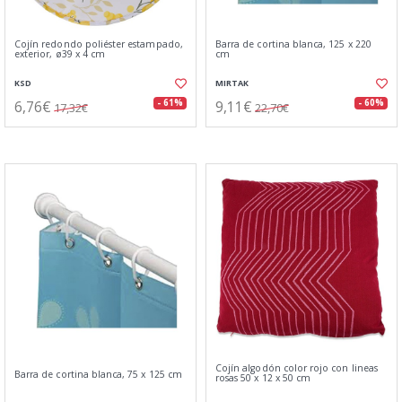
Cojín redondo poliéster estampado,
Barra de cortina blanca, 125 x 220
exterior, ø39 x 4 cm
cm
KSD
MIRTAK
6,76€
9,11€
- 61%
- 60%
17,32€
22,70€
Cojín algodón color rojo con lineas
Barra de cortina blanca, 75 x 125 cm
rosas 50 x 12 x 50 cm