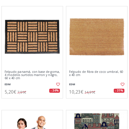
Felpudo panamá, con base de goma,
Felpudo de fibra de coco umbral, 60
4 modelos surtidos marron y negro,
x 40 cm
60 x 40 cm
EDM
EDM
5,20€
10,23€
- 34%
- 31%
7,91€
14,91€