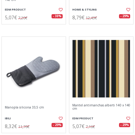
EDM PRODUCT
HOME & STYLING
5,07€
8,79€
- 30%
- 29%
7,20€
12,43€
Mantel antimanchas alberti 140 x 140
Manopla silicona 33,5 cm
cm
IBILI
EDM PRODUCT
8,32€
5,07€
- 29%
- 29%
11,76€
7,16€