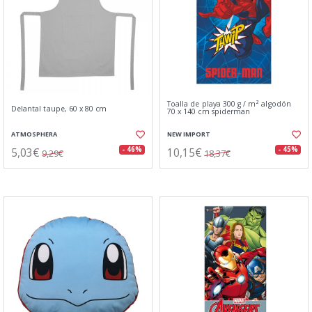
Toalla de playa 300 g / m² algodón
Delantal taupe, 60 x 80 cm
70 x 140 cm spiderman
ATMOSPHERA
NEW IMPORT
5,03€
10,15€
- 46%
- 45%
9,29€
18,37€