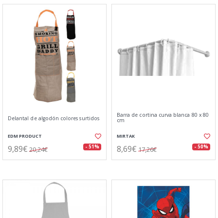
Barra de cortina curva blanca 80 x 80
Delantal de algodón colores surtidos
cm
EDM PRODUCT
MIRTAK
9,89€
8,69€
- 51%
- 50%
20,24€
17,26€