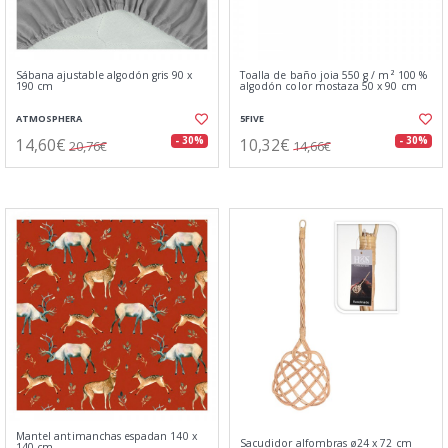
Sábana ajustable algodón gris 90 x
Toalla de baño joia 550 g / m² 100 %
190 cm
algodón color mostaza 50 x 90 cm
ATMOSPHERA
5FIVE
14,60€
10,32€
- 30%
- 30%
20,76€
14,66€
Mantel antimanchas espadan 140 x
Sacudidor alfombras ø24 x 72 cm
140 cm