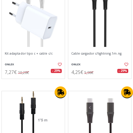
Kit adaptador tipo c + cable c/c
Cable cargador c/lightning.1m.ng.
ONLEX
ONLEX
7,27€
4,25€
- 29%
- 29%
10,28€
5,98€