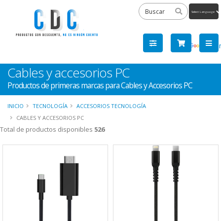
Powered
by
Tra
Cables y accesorios PC
Productos de primeras marcas para Cables y Accesorios PC
INICIO
TECNOLOGÍA
ACCESORIOS TECNOLOGÍA
CABLES Y ACCESORIOS PC
Total de productos disponibles
526