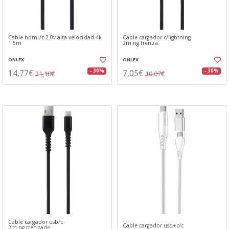
Cable hdmi/c 2.0v alta velocidad 4k
Cable cargador c/lightning
1.5m
2m.ng.trenza.
ONLEX
ONLEX
14,77€
7,05€
- 30%
- 30%
21,10€
10,07€
Cable cargador usb/c
Cable cargador usb+c/c
2m.ng.trenzado