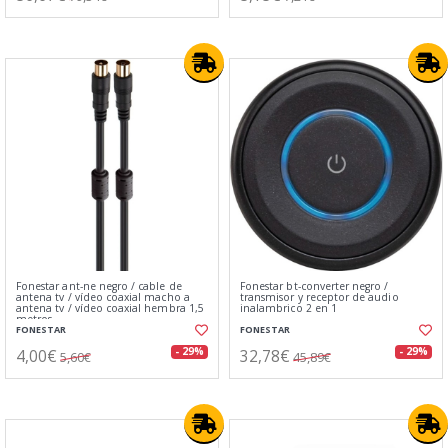
Fonestar ant-ne negro / cable de
Fonestar bt-converter negro /
antena tv / vídeo coaxial macho a
transmisor y receptor de audio
antena tv / vídeo coaxial hembra 1,5
inalambrico 2 en 1
metros
FONESTAR
FONESTAR
4,00€
32,78€
- 29%
- 29%
5,60€
45,89€