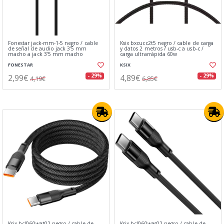
Fonestar jack-mm-1-5 negro / cable
Ksix bxcucc2t5 negro / cable de carga
de señal de audio jack 3'5 mm
y datos 2 metros / usb-c a usb-c /
macho a jack 3'5 mm macho
carga ultrarrápida 60w
FONESTAR
KSIX
2,99€
4,89€
- 29%
- 29%
4,19€
6,85€
Ksix bcl060wat02 negro / cable de
Ksix bcl060was02 negro / cable de