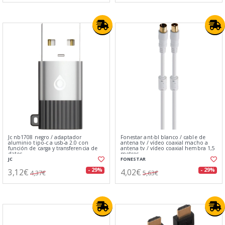
Jc nb1708 negro / adaptador
Fonestar ant-bl blanco / cable de
aluminio tipo-c a usb-a 2.0 con
antena tv / vídeo coaxial macho a
función de carga y transferencia de
antena tv / vídeo coaxial hembra 1,5
datos
metros
JC
FONESTAR
3,12€
4,02€
- 29%
- 29%
4,37€
5,63€