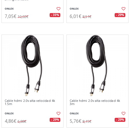
ONLEX
ONLEX
7,05€
6,01€
- 30%
- 29%
10,02€
8,51€
Cable hdmi 2.0v alta velocidad 4k
Cable hdmi 2.0v alta velocidad 4k
1.5m
3m
ONLEX
ONLEX
4,86€
5,76€
- 29%
- 29%
6,88€
8,15€