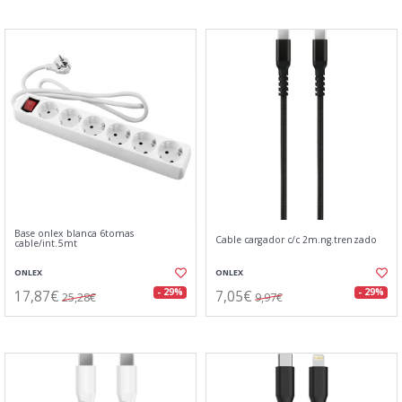
Base onlex blanca 6tomas
Cable cargador c/c 2m.ng.trenzado
cable/int.5mt
ONLEX
ONLEX
17,87€
7,05€
- 29%
- 29%
25,28€
9,97€