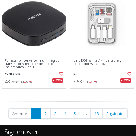
Fonestar bt-converter-multi negro /
Jc nb1508 white / kit de cable y
transmisor y receptor de audio
adaptadores de movil
inalambrico 2 en 1
FONESTAR
JC
43,56€
7,53€
- 29%
- 29%
60,98€
10,54€
Anterior
1
2
3
4
5
…
18
Siguiente
Síguenos en: