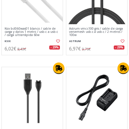
Ksix bcl060was01 blanco / cable de
Astrum vmcc100 gris / cable de carga
carga y datos 1 metro / usb-c a usb-c
vervemesh usb-c a usb-c / 2 metros /
/ carga ultrarrápida 60w
100w
KSIX
ASTRUM
6,02€
6,97€
- 29%
- 29%
8,43€
9,76€