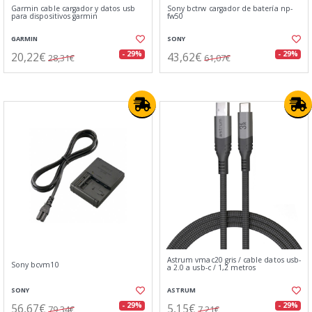
Garmin cable cargador y datos usb
Sony bctrw cargador de batería np-
para dispositivos garmin
fw50
GARMIN
SONY
20,22€
43,62€
- 29%
- 29%
28,31€
61,07€
Astrum vmac20 gris / cable datos usb-
Sony bcvm10
a 2.0 a usb-c / 1,2 metros
SONY
ASTRUM
56,67€
5,15€
- 29%
- 29%
79,34€
7,21€