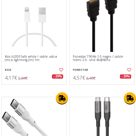
Ksix lcl2001alb white / cable usb-a
Fonestar 7904k-1-5 negro / cable
(m) a lightning (m) 1m
hdmi 2.0. uhd 4k@60hz
KSIX
FONESTAR
4,17€
4,57€
- 29%
- 29%
5,84€
6,40€