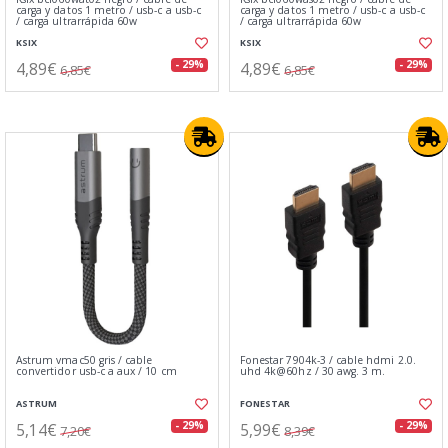
carga y datos 1 metro / usb-c a usb-c
carga y datos 1 metro / usb-c a usb-c
/ carga ultrarrápida 60w
/ carga ultrarrápida 60w
KSIX
KSIX
4,89€
4,89€
- 29%
- 29%
6,85€
6,85€
Astrum vmac50 gris / cable
Fonestar 7904k-3 / cable hdmi 2.0.
convertidor usb-c a aux / 10 cm
uhd 4k@60hz / 30 awg. 3 m.
ASTRUM
FONESTAR
5,14€
5,99€
- 29%
- 29%
7,20€
8,39€