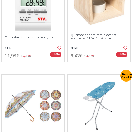
Quemador para cera o aceites
Mini estación meteorológica, blanca
esenciales 11.5x11.5x9.5cm
STIL
5FIVE
11,93€
9,42€
- 30%
- 30%
17,12€
13,46€
Envío
Grati