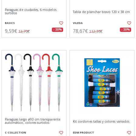
Paraguas de ciudades, 6 modelos
Tabla de planchar bravo 120 x 38 cm
surtidos
BASICS
VILEDA
9,59€
78,67€
- 30%
- 30%
13,70€
112,36€
Paraguas largo ø93 cm transparente
Kit cordones tallas y colores variados
automático, colores surtidos
C-COLLECTION
EDM PRODUCT