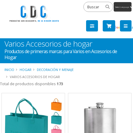
Powered
by
Tra
Varios Accesorios de hogar
Productos de primeras marcas para Varios en Accesorios de
Hogar
INICIO
HOGAR
DECORACIÓN Y MENAJE
VARIOS ACCESORIOS DE HOGAR
Total de productos disponibles
173