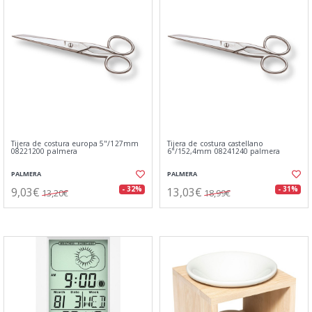
Tijera de costura europa 5"/127mm
Tijera de costura castellano
08221200 palmera
6"/152,4mm 08241240 palmera
PALMERA
PALMERA
9,03€
13,03€
- 32%
- 31%
13,20€
18,99€