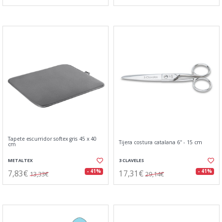
Tapete escurridor softex gris 45 x 40
Tijera costura catalana 6'' - 15 cm
cm
METALTEX
3 CLAVELES
7,83€
17,31€
- 41%
- 41%
13,33€
29,14€