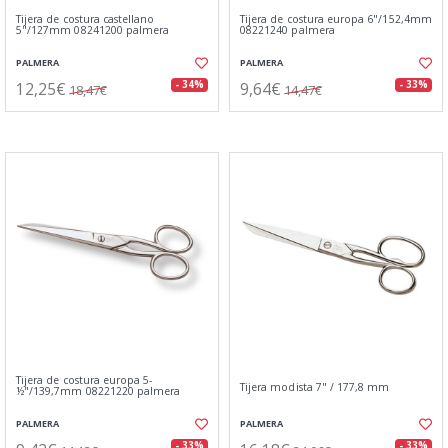
Tijera de costura castellano
Tijera de costura europa 6"/152,4mm
5"/127mm 08241200 palmera
08221240 palmera
PALMERA
PALMERA
12,25€
9,64€
- 34%
- 33%
18,47€
14,47€
Tijera de costura europa 5-
Tijera modista 7" / 177,8 mm
½"/139,7mm 08221220 palmera
PALMERA
PALMERA
- 33%
- 33%