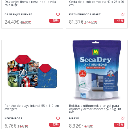
Dr.vranjes firenze rosso nobile vela
Cesta de picnic completa 40 x 28 x 20
roja 80gr
cm
DR.VRANJES FIRENZE
KITCHENGOODS HEART
24,49€
81,37€
- 49%
- 44%
48,00€
144,55€
Poncho de playa infantil 55 x 110 cm
Bolsitas antihumedad en gel para
avengers
cajones y armarios secadry, 36 g, 10
uds
NEW IMPORT
MASSÓ
6,76€
8,32€
- 43%
- 43%
11,81€
14,48€