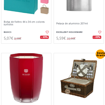
Bolsa de fieltro 44 x 34 cm colores
Petaca de aluminio 207ml
surtidos
BASICS
EXCELLENT HOUSEWARE
5,07€
5,59€
- 49%
- 49%
9,98€
10,96€
Envío
Grati