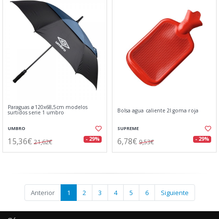
Paraguas ø120x68,5cm modelos
Bolsa agua caliente 2l.goma roja
surtidos serie 1 umbro
UMBRO
SUPREME
15,36€
6,78€
- 29%
- 29%
21,62€
9,53€
Anterior
1
2
3
4
5
6
Siguiente