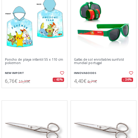
Poncho de playa infantil 55 x 110 cm
Gafas de sol enrollables sunfold
pokemon
mundial portugal
NEW IMPORT
INNOVAGOODS
6,76€
4,40€
- 40%
- 34%
11,33€
6,71€