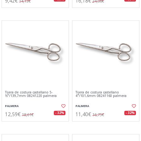
9,42€
16,18€
14,13€
24,06€
Tijera de costura castellano 5-
Tijera de costura castellano
½"/139,7mm 08241220 palmera
4"/101,6mm 08241160 palmera
PALMERA
PALMERA
12,59€
11,40€
- 32%
- 32%
18,61€
16,75€