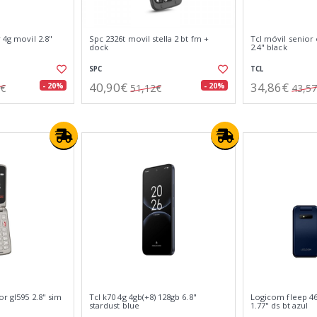
 4g movil 2.8"
Spc 2326t movil stella 2 bt fm +
Tcl móvil senior
dock
2.4" black
SPC
TCL
40,90€
34,86€
- 20%
- 20%
2€
51,12€
43,5
or gl595 2.8" sim
Tcl k70 4g 4gb(+8) 128gb 6.8"
Logicom fleep 46
stardust blue
1.77" ds bt azul