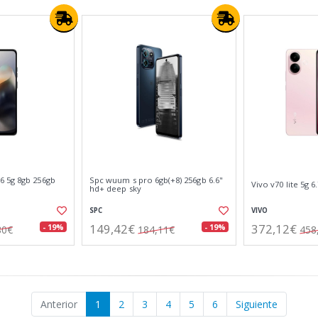
 5g 8gb 256gb
Spc wuum s pro 6gb(+8) 256gb 6.6"
Vivo v70 lite 5g 6
hd+ deep sky
SPC
VIVO
149,42€
372,12€
- 19%
- 19%
80€
184,11€
458
Anterior
1
2
3
4
5
6
Siguiente