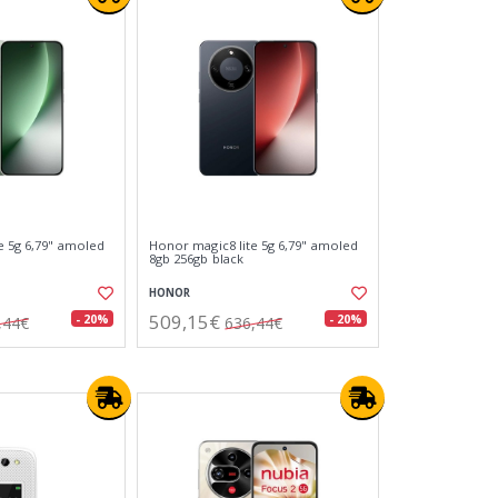
e 5g 6,79" amoled
Honor magic8 lite 5g 6,79" amoled
8gb 256gb black
HONOR
509,15€
- 20%
- 20%
,44€
636,44€