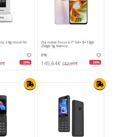
y 2 4g movil bt
Zte nubia focus 6.7" hd+ 8+12gb
o
256gb 5g blanco
ZTE
145,64€
- 20%
- 20%
50€
182,05€