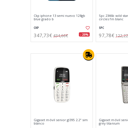
Ckp iphone 13 semi nuevo 128gb
Spc 2346b wild star
blue grado b
circles fm blanc
CKP
SPC
347,73€
97,78€
- 20%
434,66€
122,2
Gigaset móvil senior gl395 2.2" sim
Gigaset móvil seni
blanco
grey titanium