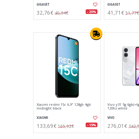
GIGASET
GIGASET
32,76€
41,71€
- 20%
40,94€
51,77€
Xiaomi redmi 15c 6,9" 128gb 4gb
Vivo y31 5g 6gb(+6
midnight black
120hz white
XIAOMI
VIVO
133,69€
276,01€
- 19%
165,92€
342,