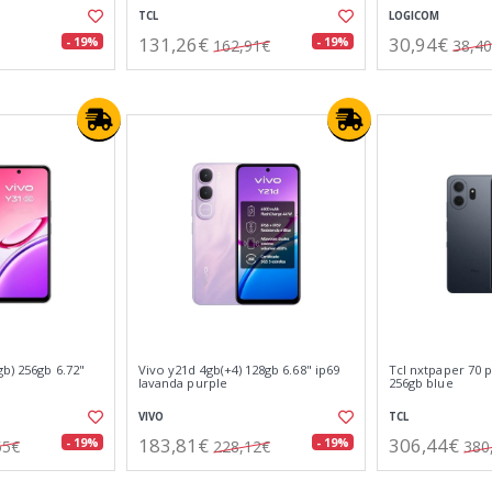
TCL
LOGICOM
131,26€
30,94€
- 19%
- 19%
162,91€
38,4
gb) 256gb 6.72"
Vivo y21d 4gb(+4) 128gb 6.68" ip69
Tcl nxtpaper 70 p
lavanda purple
256gb blue
VIVO
TCL
183,81€
306,44€
- 19%
- 19%
55€
228,12€
380