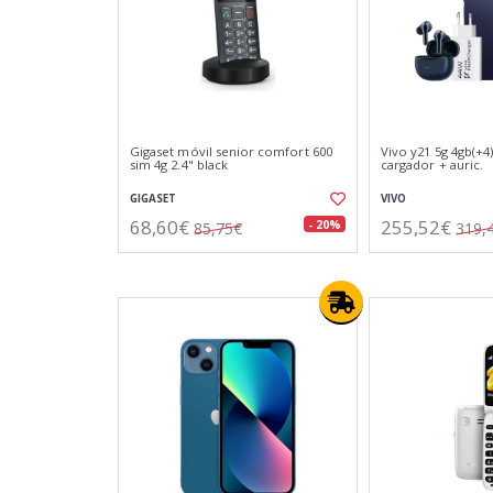
Gigaset móvil senior comfort 600
Vivo y21 5g 4gb(+4
sim 4g 2.4" black
cargador + auric.
GIGASET
VIVO
68,60€
255,52€
- 20%
85,75€
319,