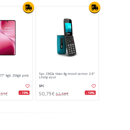
Spc 2342a titan 4g movil senior 2.4"
.77" 6gb 256gb pink
s.help azul
SPC
50,79€
- 19%
- 19%
,51€
62,58€