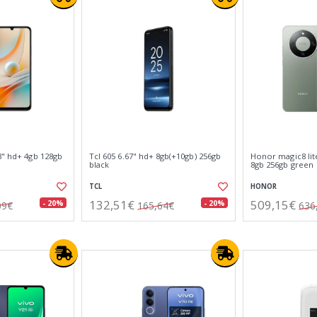
8" hd+ 4gb 128gb
Tcl 605 6.67" hd+ 8gb(+10gb) 256gb
Honor magic8 lit
black
8gb 256gb green
TCL
HONOR
132,51€
509,15€
- 20%
- 20%
09€
165,64€
636