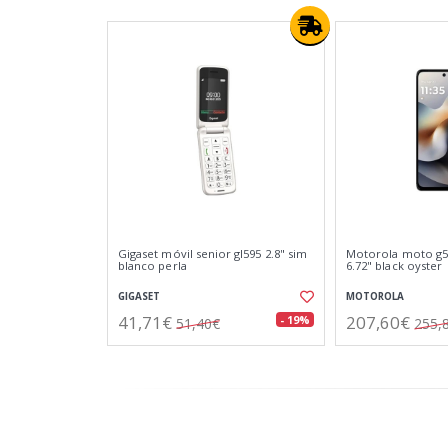
Gigaset móvil senior gl595 2.8" sim
Motorola moto g56
blanco perla
6.72" black oyster
GIGASET
MOTOROLA
41,71€
207,60€
- 19%
51,40€
255,