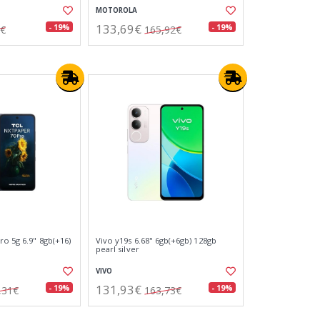
MOTOROLA
133,69€
- 19%
- 19%
0€
165,92€
ro 5g 6.9" 8gb(+16)
Vivo y19s 6.68" 6gb(+6gb) 128gb
pearl silver
VIVO
131,93€
- 19%
- 19%
,31€
163,73€