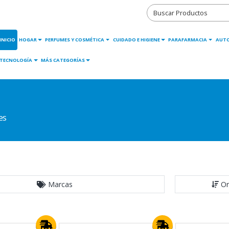
INICIO
HOGAR
PERFUMES Y COSMÉTICA
CUIDADO E HIGIENE
PARAFARMACIA
AUT
TECNOLOGÍA
MÁS CATEGORÍAS
es
Marcas
Or