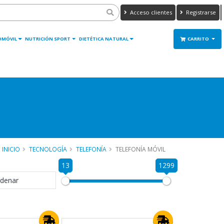
Acceso clientes
Registrarse
OMÓVIL
NUTRICIÓN SPORT
DIETÉTICA NATURAL
CARRITO
INICIO
TECNOLOGÍA
TELEFONÍA
TELEFONÍA MÓVIL
13
1299
denar