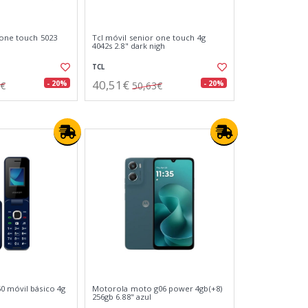
 one touch 5023
Tcl móvil senior one touch 4g
4042s 2.8" dark nigh
TCL
40,51€
- 20%
- 20%
7€
50,63€
0 móvil básico 4g
Motorola moto g06 power 4gb(+8)
256gb 6.88" azul