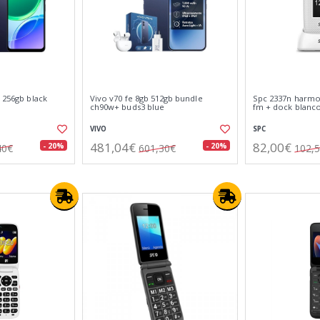
) 256gb black
Vivo v70 fe 8gb 512gb bundle
Spc 2337n harmon
ch90w+ buds3 blue
fm + dock blanc
VIVO
SPC
481,04€
82,00€
- 20%
- 20%
40€
601,30€
102,