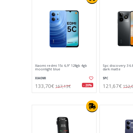
Xiaomi redmi 15c 6,9" 128gb 4gb
Spc discovery 3 6.
moonlight blue
dark matte
XIAOMI
SPC
133,70€
121,67€
- 20%
167,13€
152,