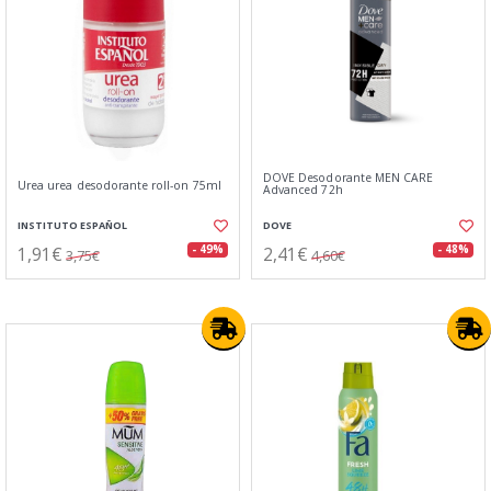
DOVE Desodorante MEN CARE
Urea urea desodorante roll-on 75ml
Advanced 72h
INSTITUTO ESPAÑOL
DOVE
1,91€
2,41€
- 49%
- 48%
3,75€
4,60€