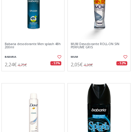
Babaria desodorante Men splash 48h
MUM Desodorante ROLL-ON SIN
200ml
PERFUME GRIS
BABARIA
MUM
2,24€
2,05€
- 53%
- 52%
4,75€
4,30€