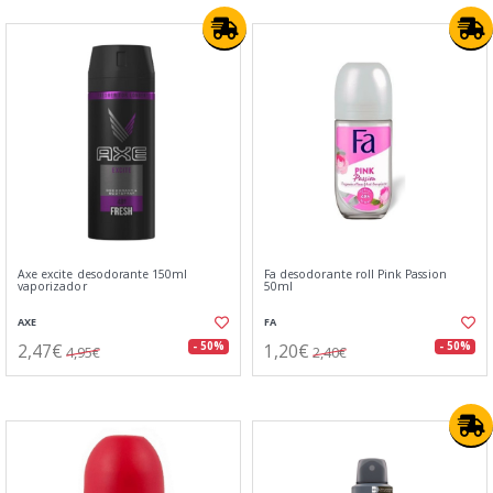
Axe excite desodorante 150ml
Fa desodorante roll Pink Passion
vaporizador
50ml
AXE
FA
2,47€
1,20€
- 50%
- 50%
4,95€
2,40€