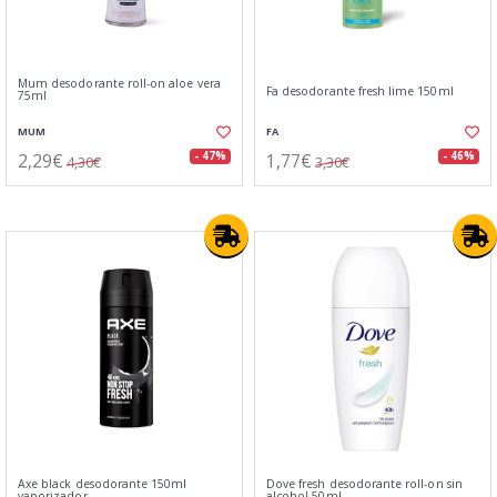
Mum desodorante roll-on aloe vera
Fa desodorante fresh lime 150ml
75ml
MUM
FA
2,29€
1,77€
- 47%
- 46%
4,30€
3,30€
Axe black desodorante 150ml
Dove fresh desodorante roll-on sin
vaporizador
alcohol 50ml