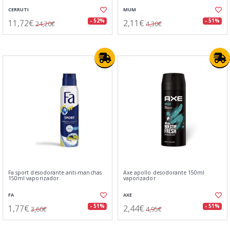
CERRUTI
MUM
11,72€
2,11€
- 52%
- 51%
24,20€
4,30€
Fa sport desodorante anti-manchas
Axe apollo desodorante 150ml
150ml vaporizador
vaporizador
FA
AXE
1,77€
2,44€
- 51%
- 51%
3,60€
4,95€