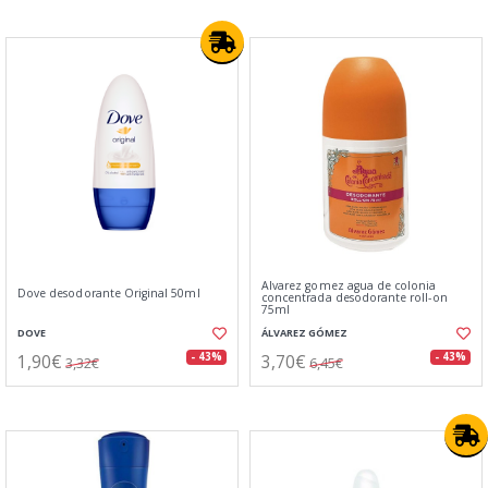
Alvarez gomez agua de colonia
Dove desodorante Original 50ml
concentrada desodorante roll-on
75ml
DOVE
ÁLVAREZ GÓMEZ
1,90€
3,70€
- 43%
- 43%
3,32€
6,45€