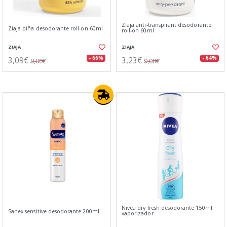
Ziaja anti-transpirant desodorante
Ziaja piña desodorante roll-on 60ml
roll-on 60ml
ZIAJA
ZIAJA
3,09€
3,23€
- 66%
- 64%
9,00€
9,00€
Nivea dry fresh desodorante 150ml
Sanex sensitive desodorante 200ml
vaporizador