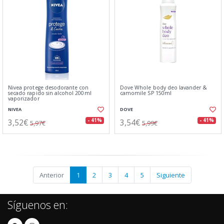
Nivea protege desodorante con
Dove Whole body deo lavander &
secado rapido sin alcohol 200ml
camomile SP 150ml
vaporizador
NIVEA
DOVE
3,52€
3,54€
- 41%
- 41%
5,97€
5,99€
Anterior
1
2
3
4
5
Siguiente
Síguenos en: