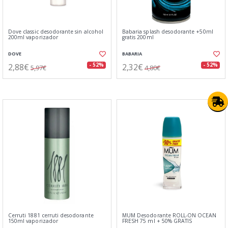
Dove classic desodorante sin alcohol
Babaria splash desodorante +50ml
200ml vaporizador
gratis 200ml
DOVE
BABARIA
2,88€
2,32€
- 52%
- 52%
5,97€
4,80€
Cerruti 1881 cerruti desodorante
MUM Desodorante ROLL-ON OCEAN
150ml vaporizador
FRESH 75 ml + 50% GRATIS