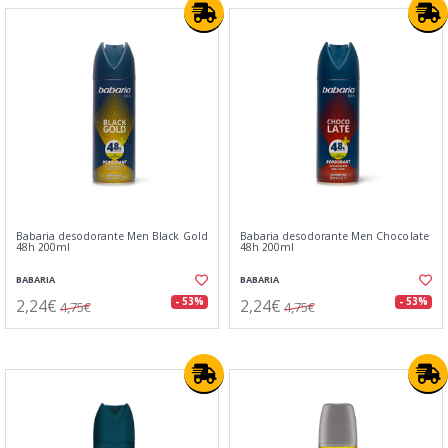
Babaria desodorante Men Black Gold
Babaria desodorante Men Chocolate
48h 200ml
48h 200ml
BABARIA
BABARIA
2,24€
2,24€
- 53%
- 53%
4,75€
4,75€