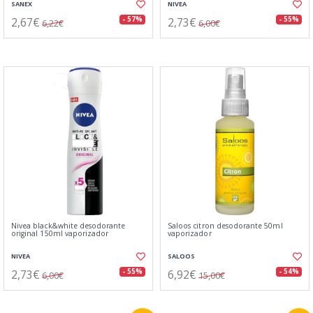
SANEX
NIVEA
2,67€
2,73€
- 57%
- 55%
6,22€
6,00€
Nivea black&white desodorante
Saloos citron desodorante 50ml
original 150ml vaporizador
vaporizador
NIVEA
SALOOS
2,73€
6,92€
- 55%
- 54%
6,00€
15,00€