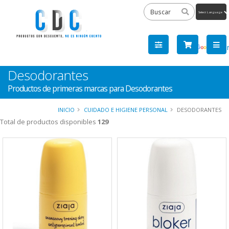
Powered
by
Tra
Desodorantes
Productos de primeras marcas para Desodorantes
INICIO
CUIDADO E HIGIENE PERSONAL
DESODORANTES
Total de productos disponibles
129