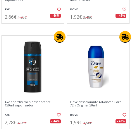
AXE
DOVE
2,66€
1,92€
- 46%
- 45%
4,95€
3,48€
Axe anarchy men desodorante
Dove desodorante Advanced Care
150ml vaporizador
72h Original 50ml
AXE
DOVE
2,78€
1,99€
- 44%
- 43%
4,95€
3,50€