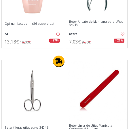
Beter Alicate de Manicura para Uñas
Opi nail lacquer nls86 bubble bath
34043
OPI
BETER
13,18€
7,03€
- 27%
- 26%
18,00€
9,50€
Beter Lima de Uñas Manicura
Beter tijeras uñas curva 34046
Corindon 4 U 11cm