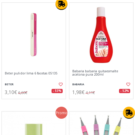
Babaria babaria quitaesmalte
Beter pulidor lima 6 facetas 05135
acetona pura 200ml
BETER
BABARIA
3,10€
1,98€
- 53%
- 52%
6,60€
4,11€
Promo