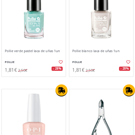
Pollie verde pastel laca de uñas 1un
Pollie blanco laca de uñas 1un
POLLIE
POLLIE
1,81€
1,81€
- 28%
- 28%
2,50€
2,50€