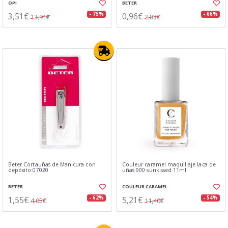
OPI
BETER
3,51€
0,96€
- 75%
- 66%
13,91€
2,83€
Beter Cortauñas de Manicura con
Couleur caramel maquillaje laca de
depósito 07020
uñas 900 sunkissed 11ml
BETER
COULEUR CARAMEL
1,55€
5,21€
- 62%
- 54%
4,05€
11,40€