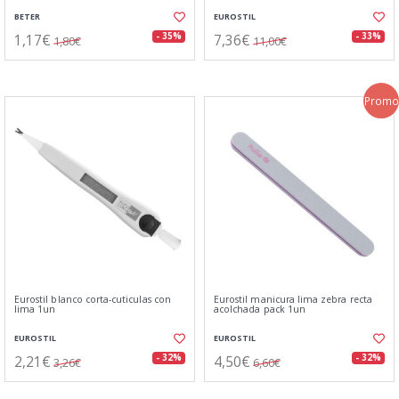
BETER
EUROSTIL
1,17€
7,36€
- 35%
- 33%
1,80€
11,00€
Promo
Eurostil blanco corta-cuticulas con
Eurostil manicura lima zebra recta
lima 1un
acolchada pack 1un
EUROSTIL
EUROSTIL
2,21€
4,50€
- 32%
- 32%
3,26€
6,60€