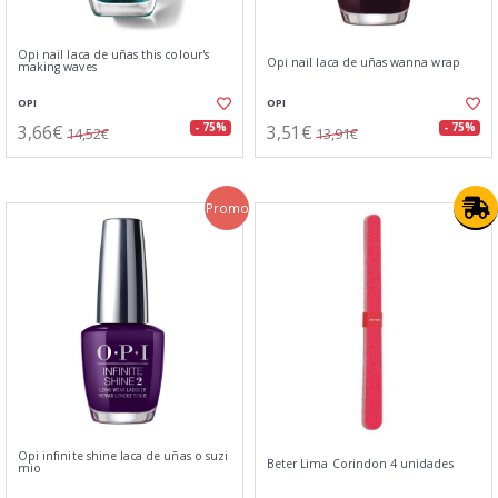
Opi nail laca de uñas this colour's
Opi nail laca de uñas wanna wrap
making waves
OPI
OPI
3,66€
3,51€
- 75%
- 75%
14,52€
13,91€
Promo
Opi infinite shine laca de uñas o suzi
Beter Lima Corindon 4 unidades
mio