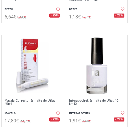
BETER
BETER
6,64€
1,18€
- 25%
- 22%
8,90€
1,51€
Mavala Corrector Esmalte de Uñas
Interapothek Esmalte de Uñas 10ml
45ml
Nº 12
MAVALA
INTERAPOTHEK
17,80€
1,91€
- 22%
- 22%
22,75€
2,44€