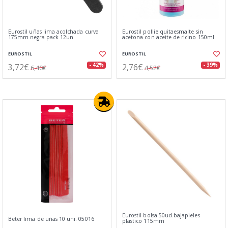
Eurostil uñas lima acolchada curva
Eurostil pollie quitaesmalte sin
175mm negra pack 12un
acetona con aceite de ricino 150ml
EUROSTIL
EUROSTIL
3,72€
2,76€
- 42%
- 39%
6,40€
4,52€
Eurostil bolsa 50ud.bajapieles
Beter lima de uñas 10 uni. 05016
plastico 115mm