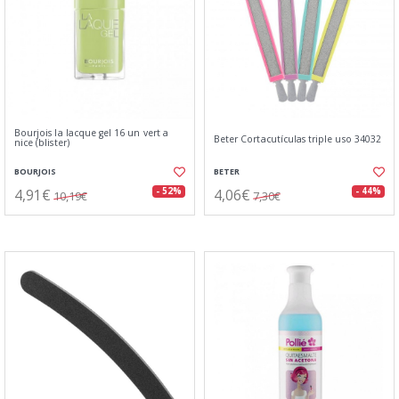
Bourjois la lacque gel 16 un vert a
Beter Cortacutículas triple uso 34032
nice (blister)
BOURJOIS
BETER
4,91€
4,06€
- 52%
- 44%
10,19€
7,30€