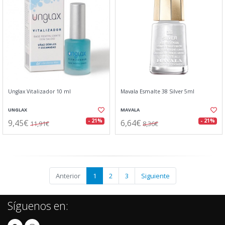
Unglax Vitalizador 10 ml
Mavala Esmalte 38 Silver 5ml
UNGLAX
MAVALA
9,45€
6,64€
- 21%
- 21%
11,91€
8,36€
Anterior
1
2
3
Siguiente
Síguenos en: