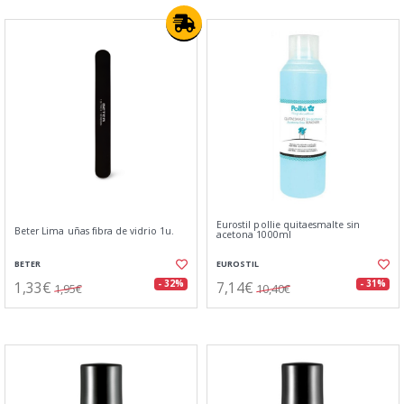
Eurostil pollie quitaesmalte sin
Beter Lima uñas fibra de vidrio 1u.
acetona 1000ml
BETER
EUROSTIL
1,33€
7,14€
- 32%
- 31%
1,95€
10,40€