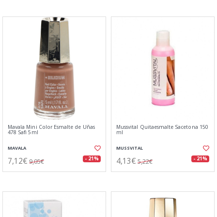
Mavala Mini Color Esmalte de Uñas
Mussvital Quitaesmalte Sacetona 150
478 Safi 5ml
ml
MAVALA
MUSSVITAL
7,12€
4,13€
- 21%
- 21%
9,05€
5,22€