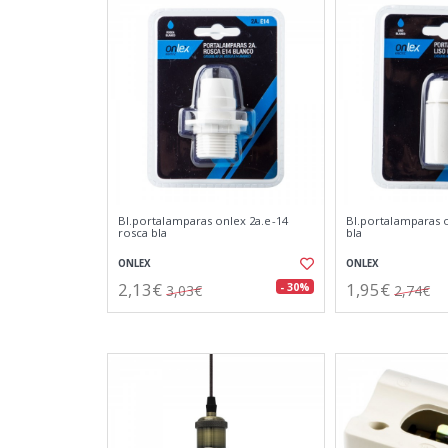
Bl.portalamparas onlex 2a.e-14
Bl.portalamparas o
rosca bla
bla
ONLEX
ONLEX
2,13€
1,95€
- 30%
3,03€
2,74€