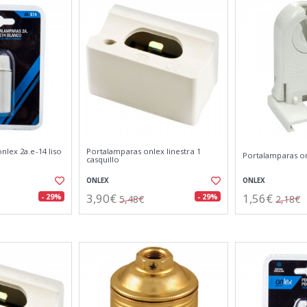
nlex 2a.e-14 liso
Portalamparas onlex linestra 1
Portalamparas on
casquillo
ONLEX
ONLEX
3,90€
1,56€
- 29%
- 29%
5,48€
2,18€