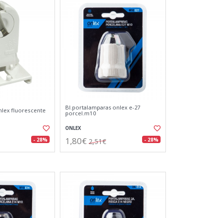
Bl.portalamparas onlex e-27
lex fluorescente
porcel.m10
ONLEX
1,80€
- 28%
- 28%
2,51€