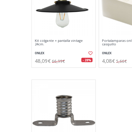
Kit colgante + pantalla vintage
Portalamparas onle
24cm.
casquillo
ONLEX
ONLEX
48,09€
4,08€
- 28%
66,99€
5,66€