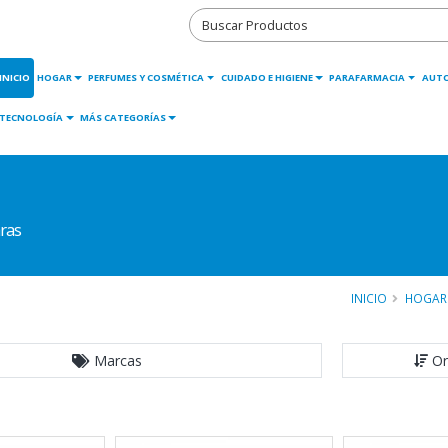
INICIO
HOGAR
PERFUMES Y COSMÉTICA
CUIDADO E HIGIENE
PARAFARMACIA
AUT
TECNOLOGÍA
MÁS CATEGORÍAS
ras
INICIO
HOGAR
Marcas
Or