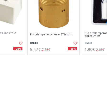
x linestra 2
Bl.portalamparas
Portalamparas onlex e-27 laton
porcel.m10
ONLEX
ONLEX
5,47€
1,90€
- 28%
- 28%
7,58€
2,62€