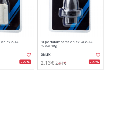
 onlex e-14
Bl.portalamparas onlex 2a.e-14
rosca neg
ONLEX
2,13€
- 27%
- 27%
2,91€