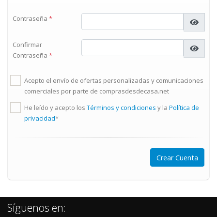
Contraseña
*
Confirmar
Contraseña
*
Acepto el envío de ofertas personalizadas y comunicaciones
comerciales por parte de comprasdesdecasa.net
He leído y acepto los
Términos y condiciones
y la
Política de
privacidad
*
Síguenos en: