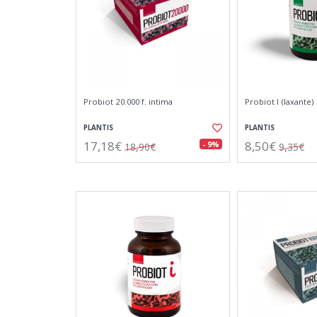
Probiot 20.000 f. intima
Probiot l (laxante)
PLANTIS
PLANTIS
17,18€
8,50€
- 9%
18,90€
9,35€