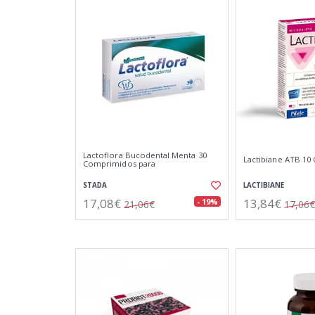
Lactoflora Bucodental Menta 30
Lactibiane ATB 10 
Comprimidos para
STADA
LACTIBIANE
17,08€
13,84€
- 19%
21,06€
17,06€