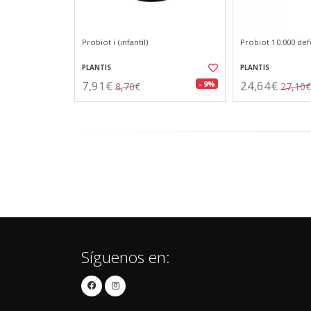
Probiot i (infantil)
Probiot 10.000 def
PLANTIS
PLANTIS
7,91€
24,64€
- 9%
8,70€
27,10€
Síguenos en: