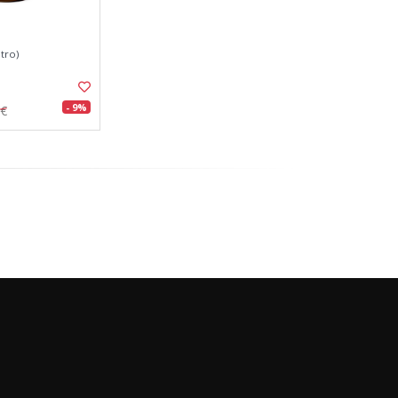
tro)
- 9%
0€