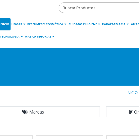
INICIO
HOGAR
PERFUMES Y COSMÉTICA
CUIDADO E HIGIENE
PARAFARMACIA
AUT
TECNOLOGÍA
MÁS CATEGORÍAS
INICIO
Marcas
Or