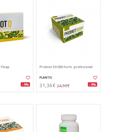
 15cap
Probiot 50.000 form. profesional
PLANTIS
31,36€
- 9%
- 9%
34,50€