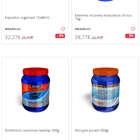
Extreme recovery endurance choco
Expositor e-gamers 12x60ml
1kg
MEGAPLUS
MEGAPLUS
32,27€
38,77€
- 9%
- 9%
35,50€
42,65€
Drinktonic isotonica naranja 500g
Recuper power 500gr