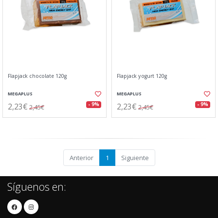
Flapjack chocolate 120g
Flapjack yogurt 120g
MEGAPLUS
MEGAPLUS
2,23€
2,23€
- 9%
- 9%
2,45€
2,45€
Anterior
1
Siguiente
Síguenos en: