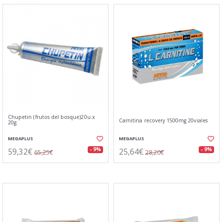
Chupetin (frutos del bosque)20u.x
Carnitina recovery 1500mg 20viales
20g.
MEGAPLUS
MEGAPLUS
59,32€
25,64€
- 9%
- 9%
65,25€
28,20€