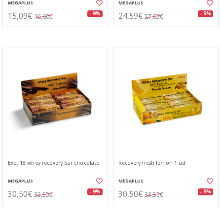
MEGAPLUS
MEGAPLUS
15,09€
24,59€
- 9%
- 9%
16,60€
27,05€
Exp. 18 whey recovery bar chocolate
Recovery fresh lemon 1 ud
MEGAPLUS
MEGAPLUS
30,50€
30,50€
- 9%
- 9%
33,55€
33,55€