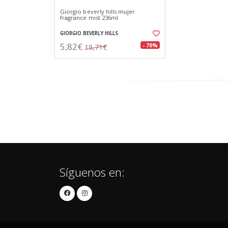
Giorgio beverly hills mujer
fragrance mist 236ml
GIORGIO BEVERLY HILLS
5,82€
- 70%
19,71€
Síguenos en: