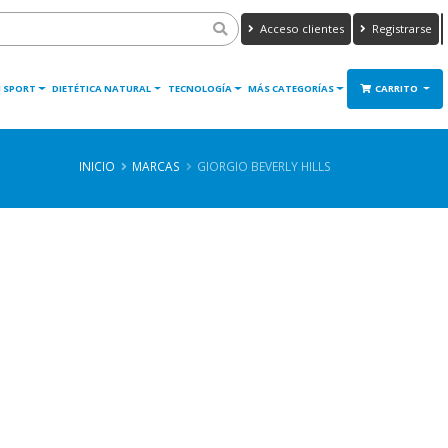
Acceso clientes
Registrarse
 SPORT
DIETÉTICA NATURAL
TECNOLOGÍA
MÁS CATEGORÍAS
CARRITO
INICIO
MARCAS
GIORGIO BEVERLY HILLS