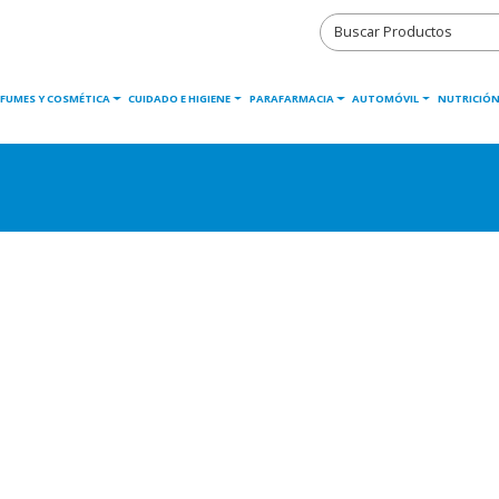
RFUMES Y COSMÉTICA
CUIDADO E HIGIENE
PARAFARMACIA
AUTOMÓVIL
NUTRICIÓN